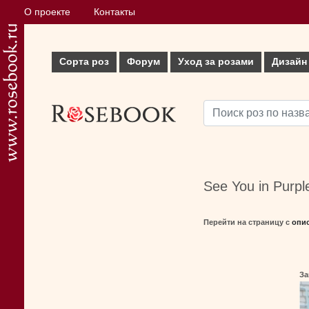
О проекте
Контакты
Сорта роз
Форум
Уход за розами
Дизайн
See You in Purpl
Перейти на страницу с
опи
За