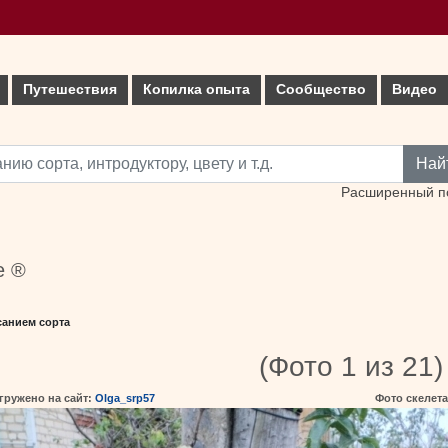
Путешествия
Копилка опыта
Сообщество
Видео
Най
Расширенный п
e ®
санием сорта
(Фото 1 из 21)
гружено на сайт:
Olga_srp57
Фото скелета