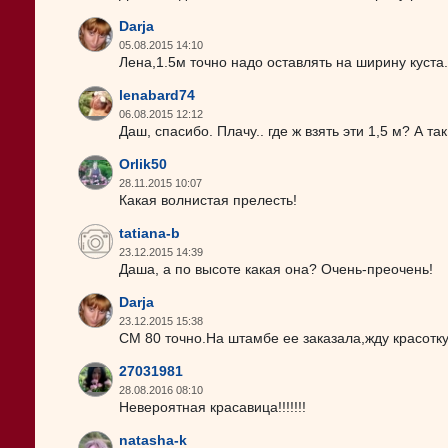
Darja
05.08.2015 14:10
Лена,1.5м точно надо оставлять на ширину куста.
lenabard74
06.08.2015 12:12
Даш, спасибо. Плачу.. где ж взять эти 1,5 м? А та
Orlik50
28.11.2015 10:07
Какая волнистая прелесть!
tatiana-b
23.12.2015 14:39
Даша, а по высоте какая она? Очень-преочень!
Darja
23.12.2015 15:38
СМ 80 точно.На штамбе ее заказала,жду красотк
27031981
28.08.2016 08:10
Невероятная красавица!!!!!!!
natasha-k