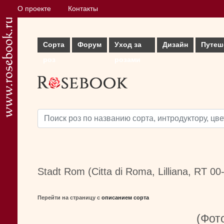
О проекте
Контакты
Сорта
Форум
Уход за
Дизайн
Путеш
роз
розами
Stadt Rom (Citta di Roma, Lilliana, RT 0
Перейти на страницу с
описанием сорта
(Фото