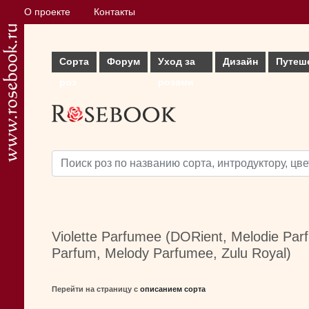
О проекте
Контакты
Сорта
Форум
Уход за
Дизайн
Путеш
роз
розами
Violette Parfumee (DORient, Melodie Pa
Parfum, Melody Parfumee, Zulu Royal)
Перейти на страницу с
описанием сорта