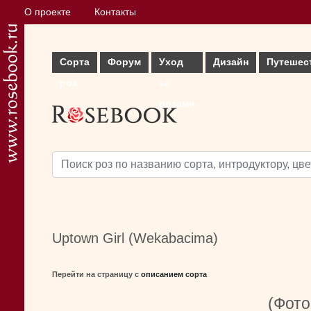
О проекте
Контакты
Сорта
Форум
Уход
Дизайн
Путешес
роз
за
розами
Uptown Girl (Wekabacima)
Перейти на страницу с
описанием сорта
(Фото