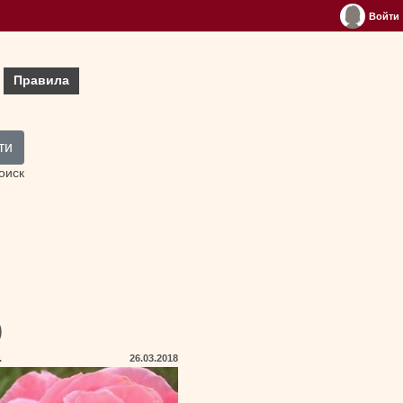
Войти
Правила
ти
оиск
)
.
26.03.2018