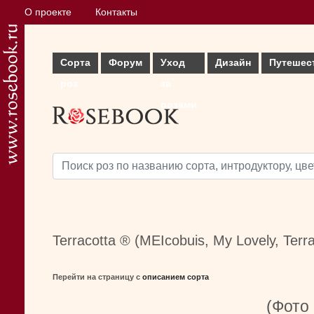
О проекте
Контакты
Сорта
Форум
Уход
Дизайн
Путешес
роз
за
розами
Terracotta ® (MEIcobuis, My Lovely, Terra
Перейти на страницу с
описанием сорта
(Фото 