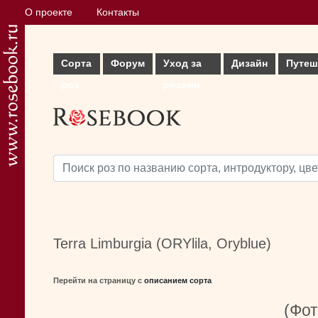
О проекте
Контакты
Сорта
Форум
Уход за
Дизайн
Путеш
роз
розами
Terra Limburgia (ORYlila, Oryblue)
Перейти на страницу с
описанием сорта
(Фот