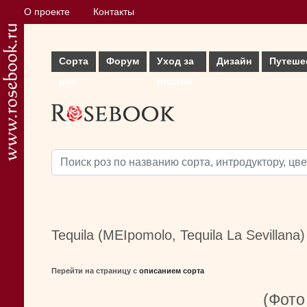
О проекте
Контакты
Сорта
Форум
Уход за
Дизайн
Путеше
роз
розами
Tequila (MEIpomolo, Tequila La Sevillana)
Перейти на страницу с
описанием сорта
(Фото