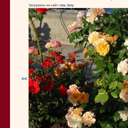
Загружено на сайт:
tata_fany
<<