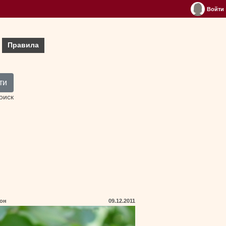
Войти
Правила
ти
оиск
тон
09.12.2011