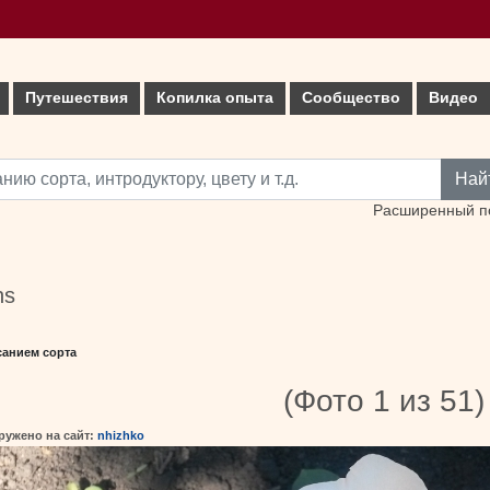
Путешествия
Копилка опыта
Сообщество
Видео
Най
Расширенный п
ns
санием сорта
(Фото 1 из 51)
ружено на сайт:
nhizhko