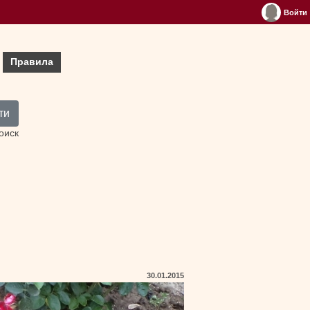
Войти
Правила
ти
оиск
30.01.2015