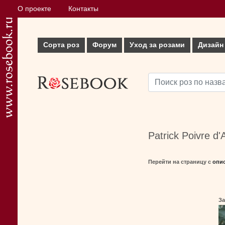
О проекте
Контакты
Сорта роз
Форум
Уход за розами
Дизайн
Patrick Poivre d
Перейти на страницу с
опи
За