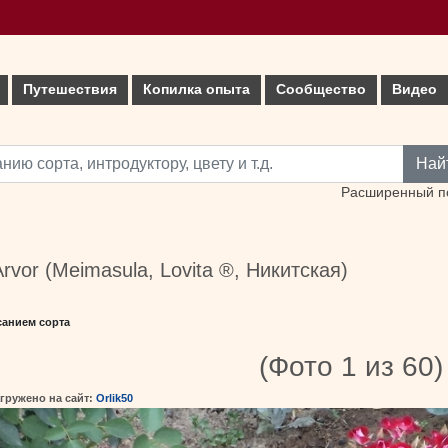
Путешествия
Копилка опыта
Сообщество
Видео
Най
Расширенный п
'Arvor (Meimasula, Lovita ®, Никитская)
санием сорта
(Фото 1 из 60)
гружено на сайт:
Orlik50