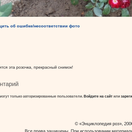
ить об ошибке/несоответствии фото
тся эта розочка, прекрасный снимок!
нтарий
могут только авторизированные пользователи.
Войдите на сайт
или
зарег
«Энциклопедия роз»
©
, 200
Все права защищены. При использовании материало