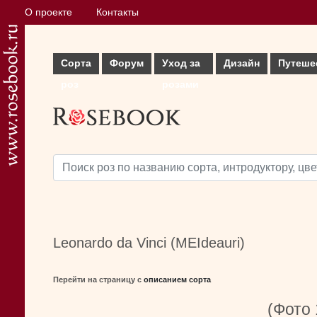
О проекте
Контакты
Сорта
Форум
Уход за
Дизайн
Путеше
роз
розами
Leonardo da Vinci (MEIdeauri)
Перейти на страницу с
описанием сорта
(Фото 