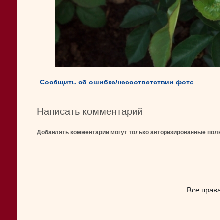
Сообщить об ошибке/несоответствии фото
Написать комментарий
Добавлять комментарии могут только авторизированные пол
Все прав