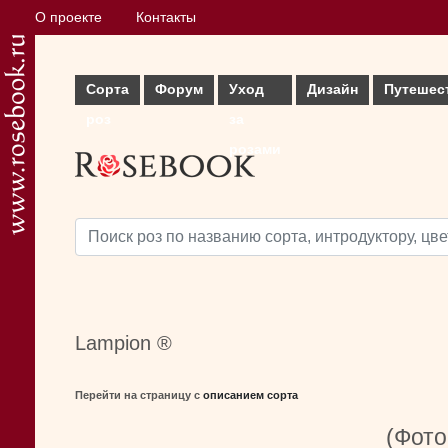
О проекте
Контакты
Сорта
Форум
Уход
Дизайн
Путешес
роз
за
розами
Lampion ®
Перейти на страницу с
описанием сорта
(Фото