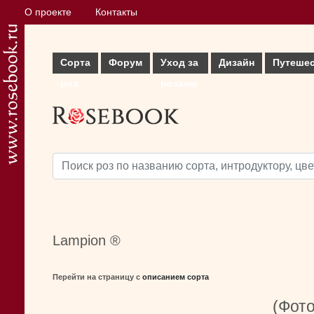
О проекте
Контакты
Сорта
Форум
Уход за
Дизайн
Путеше
роз
розами
Lampion ®
Перейти на страницу с
описанием сорта
(Фото