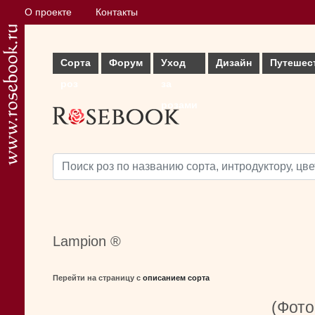
О проекте
Контакты
Сорта
Форум
Уход
Дизайн
Путешес
роз
за
розами
Lampion ®
Перейти на страницу с
описанием сорта
(Фото