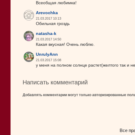
Всеобщая любимка!
Arevochka
21.03.2017 10:13
Обильная гроздь
natasha-k
21.03.2017 14:50
Какая вкусная! Очень люблю.
UnrulyAnn
21.03.2017 15:08
у меня на полном солнце растет(желтого так и не
Написать комментарий
Добавлять комментарии могут только авторизированные пол
Все пр