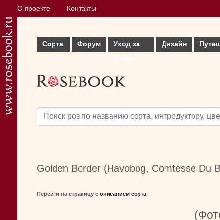
О проекте
Контакты
Сорта
Форум
Уход за
Дизайн
Путе
роз
розами
Golden Border (Havobog, Comtesse Du Ba
Перейти на страницу с
описанием сорта
(Фот