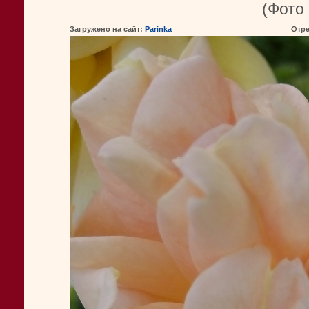
(Фото 
Загружено на сайт:
Parinka
Отре