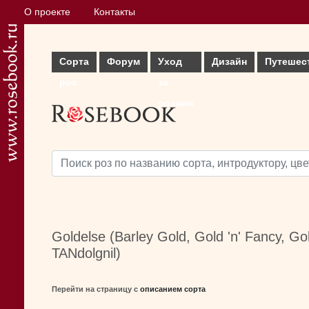
О проекте
Контакты
Сорта
Форум
Уход
Дизайн
Путешес
роз
за
розами
Goldelse (Barley Gold, Gold 'n' Fancy, G
TANdolgnil)
Перейти на страницу с
описанием сорта