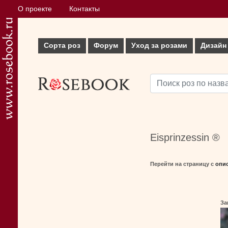
О проекте
Контакты
Сорта роз
Форум
Уход за розами
Дизайн
Eisprinzessin ®
Перейти на страницу с
опи
За