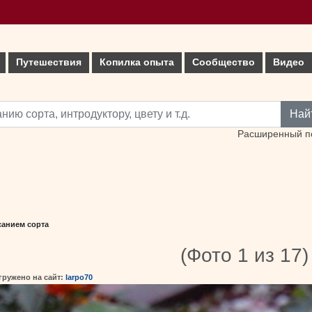
Путешествия
Копилка опыта
Сообщество
Видео
Най
Расширенный п
санием сорта
(Фото 1 из 17)
гружено на сайт:
larpo70