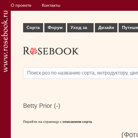
О проекте
Контакты
Сорта
Форум
Уход за
Дизайн
Путеше
роз
розами
Betty Prior (-)
Перейти на страницу с
описанием сорта
(Фото