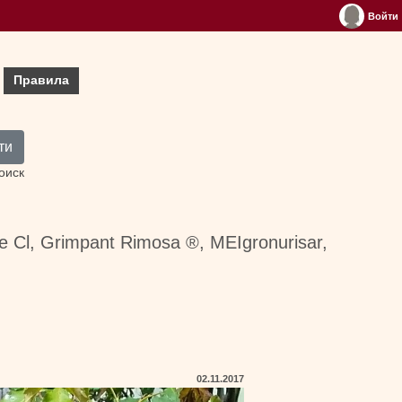
Войти
Правила
ти
оиск
e Cl, Grimpant Rimosa ®, MEIgronurisar,
02.11.2017