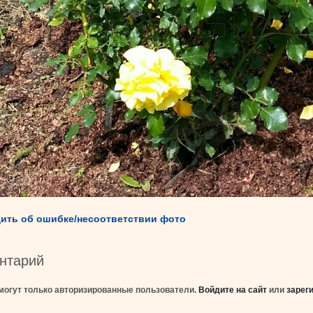
ить об ошибке/несоответствии фото
нтарий
могут только авторизированные пользователи.
Войдите на сайт
или
зарег