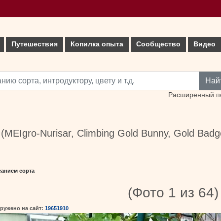
Путешествия
Копилка опыта
Сообщество
Видео
Най
Расширенный п
(MEIgro-Nurisar, Climbing Gold Bunny, Gold Badg
санием сорта
(Фото 1 из 64)
ружено на сайт:
19651910