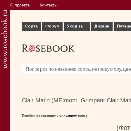
О проекте
Контакты
Сорта
Форум
Уход за
Дизайн
Путеш
роз
розами
Clair Matin (MEImont, Grimpant Clair Mat
Перейти на страницу с
описанием сорта
(Фот