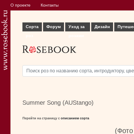
О проекте
Контакты
Сорта
Форум
Уход за
Дизайн
Путеше
роз
розами
Summer Song (AUStango)
Перейти на страницу с
описанием сорта
(Фото