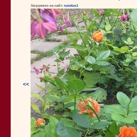
Загружено на сайт:
natalias1
<<