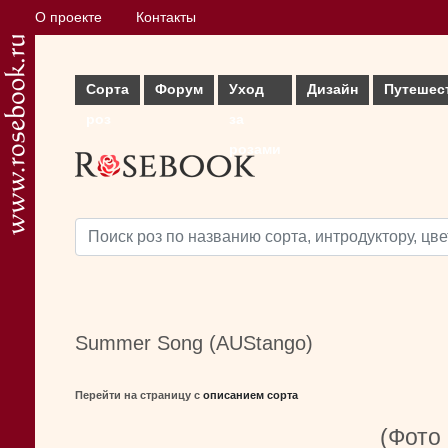
О проекте
Контакты
Сорта
Форум
Уход
Дизайн
Путешес
роз
за
розами
Summer Song (AUStango)
Перейти на страницу с
описанием сорта
(Фото 