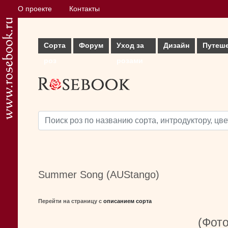
О проекте
Контакты
Сорта
Форум
Уход за
Дизайн
Путеш
роз
розами
Summer Song (AUStango)
Перейти на страницу с
описанием сорта
(Фото