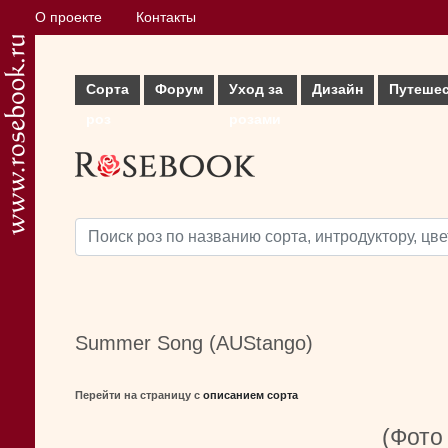
О проекте
Контакты
Сорта
Форум
Уход за
Дизайн
Путеше
роз
розами
Summer Song (AUStango)
Перейти на страницу с
описанием сорта
(Фото 