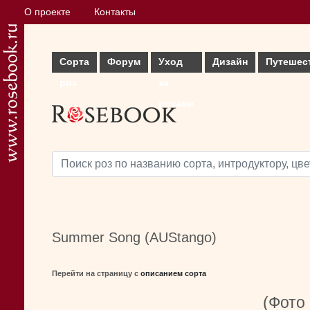
О проекте
Контакты
Сорта
Форум
Уход
Дизайн
Путешес
роз
за
розами
Summer Song (AUStango)
Перейти на страницу с
описанием сорта
(Фото 