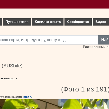
Путешествия
Копилка опыта
Сообщество
Видео
Най
Расширенный п
m (AUSbite)
санием сорта
(Фото 1 из 191
гружено на сайт:
larpo70