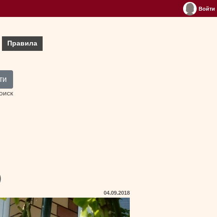
Войти
Правила
ти
оиск
)
04.09.2018