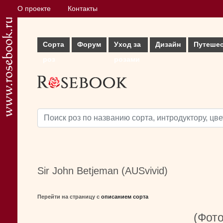
О проекте
Контакты
Сорта
Форум
Уход за
Дизайн
Путеше
роз
розами
Sir John Betjeman (AUSvivid)
Перейти на страницу с
описанием сорта
(Фото