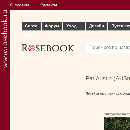
О проекте
Контакты
Сорта
Форум
Уход
Дизайн
Путешес
роз
за
розами
Pat Austin (AU
Перейти на страницу с
опи
Загружено на с