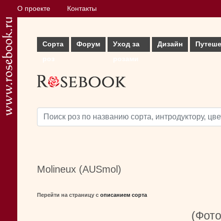
О проекте
Контакты
Сорта
Форум
Уход за
Дизайн
Путеше
роз
розами
Molineux (AUSmol)
Перейти на страницу с
описанием сорта
(Фото