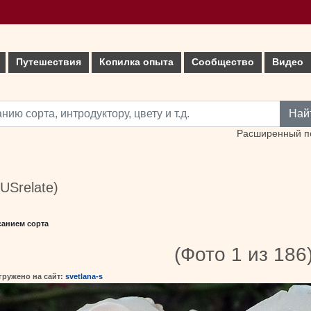
Путешествия
Копилка опыта
Сообщество
Видео
Най
Расширенный п
AUSrelate)
санием сорта
(Фото 1 из 186
гружено на сайт:
svetlana-s