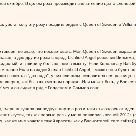
ов октябре. В целом роза производит впечатление цвета слоновой 
алуйста, хочу эту розу посадить рядом с Queen of Sweden и William
но говоря, не знаю, что посоветовать. Моя Queen of Sweden вырастае
назад, а две другие розы-вперед. Lichfield Angel ровесник Вильяма
кидистый, и в ширину больше, чем в высоту. Если Королева у Вас бу
ем плане.Если на задний план Lichfield Angel... может он и будет 
розы сажать в "два ряда", у них слишком незначительная разница в
ма вперед, как бы в шахматном порядке. Или может быть, у Вас есть 
 меня он сидит в ряд с Голденом и Саммер сонг.
т, вчера покупала очередную партию роз и таки отказалась от идеи
енить кусты, так как первые розы у меня появились весной 2012г. 
х, как же мне хочется такой красоты как у Вас-жителей сего сайта))