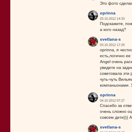
Это фото сделан
oprinna
03.10.2012 14:33
Подскажите, пож
а кого назад?
svetlana-s
03.10.2012 17:20
oprinna, я чест
есть,логично ее 
Angel очень рас
увидете на задн
советовала эти 
чуть-чуть Вилья
компаньонами. У
oprinna
04.10.2012 07:27
Спасибо за отве
очень сложно оц
совсем дети))) А
svetlana-s