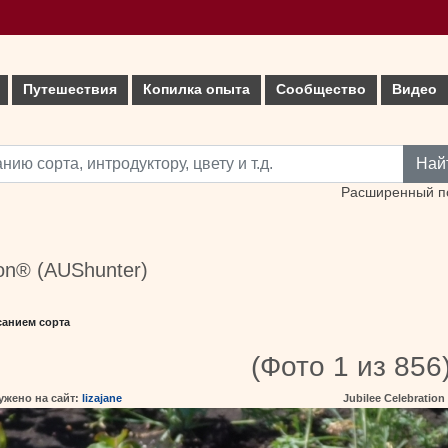
Путешествия
Копилка опыта
Сообщество
Видео
Най
Расширенный п
ion® (AUShunter)
санием сорта
(Фото 1 из 856
ужено на сайт:
lizajane
Jubilee Celebration