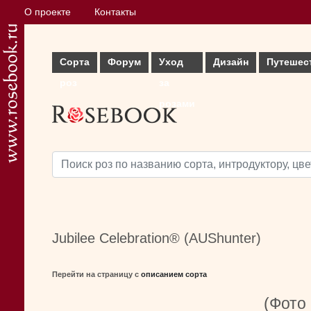
О проекте
Контакты
Сорта
Форум
Уход
Дизайн
Путешес
роз
за
розами
Jubilee Celebration® (AUShunter)
Перейти на страницу с
описанием сорта
(Фото 