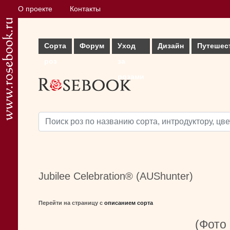
О проекте
Контакты
Сорта
Форум
Уход
Дизайн
Путешес
роз
за
розами
Jubilee Celebration® (AUShunter)
Перейти на страницу с
описанием сорта
(Фото 