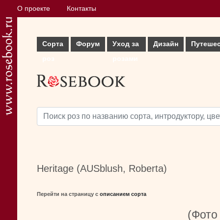
О проекте
Контакты
Сорта
Форум
Уход за
Дизайн
Путеше
роз
розами
Heritage (AUSblush, Roberta)
Перейти на страницу с
описанием сорта
(Фото 