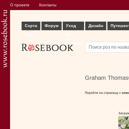
О проекте
Контакты
Сорта
Форум
Уход
Дизайн
Путешес
роз
за
розами
Graham Thomas
Перейти на страницу с
опи
Загруж