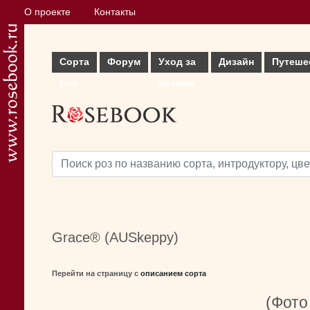
О проекте
Контакты
Сорта
Форум
Уход за
Дизайн
Путеше
роз
розами
Grace® (AUSkeppy)
Перейти на страницу с
описанием сорта
(Фото