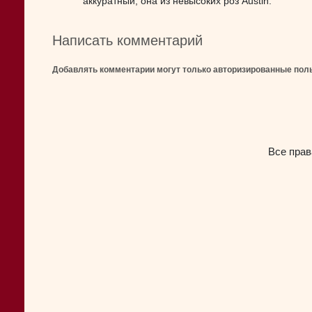
аккуратный, она из невысоких роз Austin.
Написать комментарий
Добавлять комментарии могут только авторизированные пол
Все прав