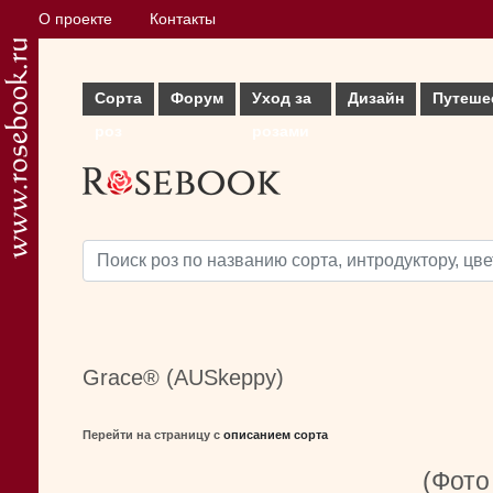
О проекте
Контакты
Сорта
Форум
Уход за
Дизайн
Путеше
роз
розами
Grace® (AUSkeppy)
Перейти на страницу с
описанием сорта
(Фото