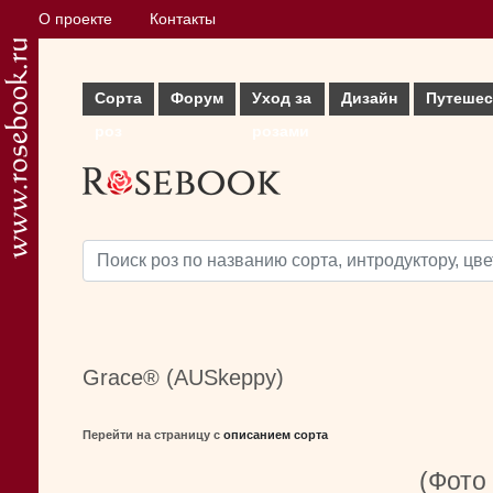
О проекте
Контакты
Сорта
Форум
Уход за
Дизайн
Путешес
роз
розами
Grace® (AUSkeppy)
Перейти на страницу с
описанием сорта
(Фото 