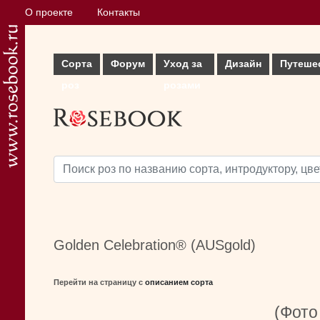
О проекте
Контакты
Сорта
Форум
Уход за
Дизайн
Путеше
роз
розами
Golden Celebration® (AUSgold)
Перейти на страницу с
описанием сорта
(Фото