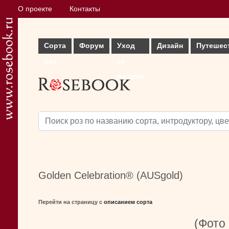
О проекте
Контакты
Сорта
Форум
Уход
Дизайн
Путешес
роз
за
розами
Golden Celebration® (AUSgold)
Перейти на страницу с
описанием сорта
(Фото 