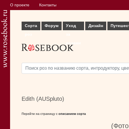
О проекте
Контакты
Сорта
Форум
Уход
Дизайн
Путешес
роз
за
розами
Edith (AUSpluto)
Перейти на страницу с
описанием сорта
(Фото