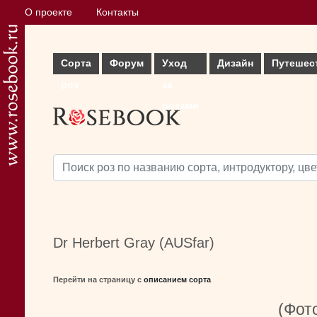
О проекте
Контакты
Сорта
Форум
Уход
Дизайн
Путешес
роз
за
розами
Dr Herbert Gray (AUSfar)
Перейти на страницу с
описанием сорта
(Фото