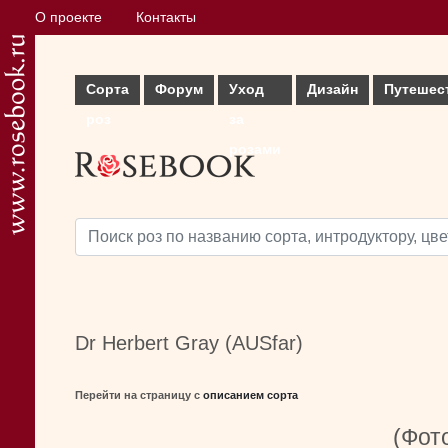
О проекте
Контакты
Сорта
Форум
Уход
Дизайн
Путешес
роз
за
розами
Dr Herbert Gray (AUSfar)
Перейти на страницу с
описанием сорта
(Фото