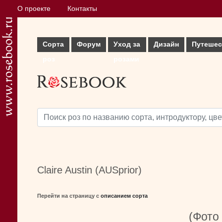
О проекте
Контакты
Сорта
Форум
Уход за
Дизайн
Путешес
роз
розами
Claire Austin (AUSprior)
Перейти на страницу с
описанием сорта
(Фото 