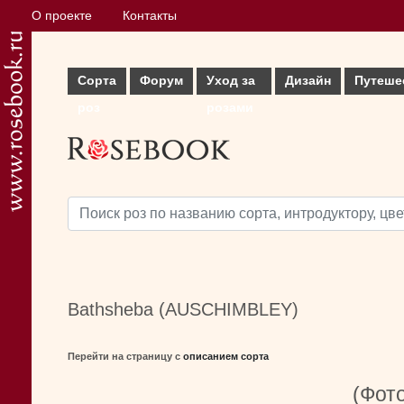
О проекте
Контакты
Сорта
Форум
Уход за
Дизайн
Путеше
роз
розами
Bathsheba (AUSCHIMBLEY)
Перейти на страницу с
описанием сорта
(Фото