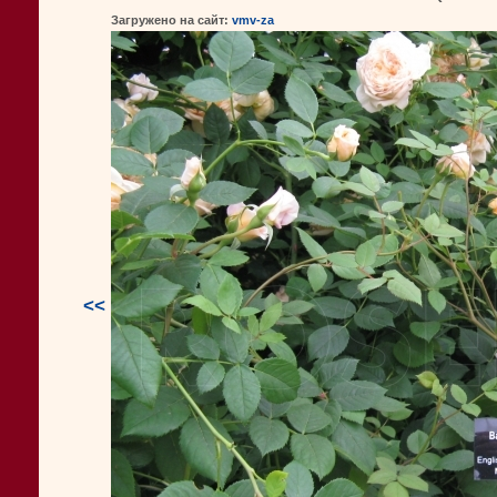
Загружено на сайт:
vmv-za
<<