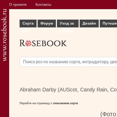
О проекте
Контакты
Сорта
Форум
Уход за
Дизайн
Путеше
роз
розами
Abraham Darby (AUScot, Candy Rain, Co
Перейти на страницу с
описанием сорта
(Фото