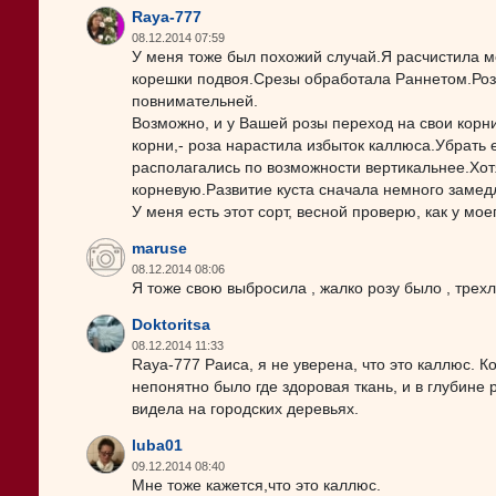
Raya-777
08.12.2014 07:59
У меня тоже был похожий случай.Я расчистила м
корешки подвоя.Срезы обработала Раннетом.Роз
повнимательней.
Возможно, и у Вашей розы переход на свои корни
корни,- роза нарастила избыток каллюса.Убрать е
располагались по возможности вертикальнее.Хот
корневую.Развитие куста сначала немного замедл
У меня есть этот сорт, весной проверю, как у мо
maruse
08.12.2014 08:06
Я тоже свою выбросила , жалко розу было , трехл
Doktoritsa
08.12.2014 11:33
Raya-777 Раиса, я не уверена, что это каллюс. К
непонятно было где здоровая ткань, и в глубине
видела на городских деревьях.
luba01
09.12.2014 08:40
Мне тоже кажется,что это каллюс.