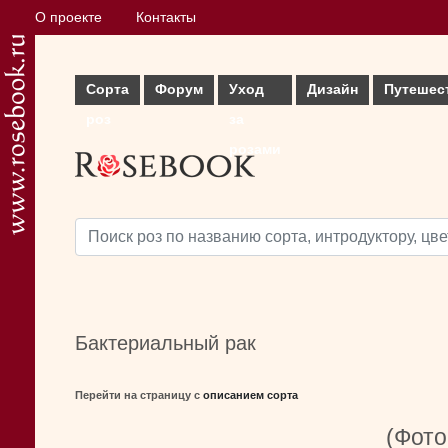
О проекте
Контакты
Сорта
Форум
Уход
Дизайн
Путешес
роз
за
розами
Бактериальный рак
Перейти на страницу с
описанием сорта
(Фото