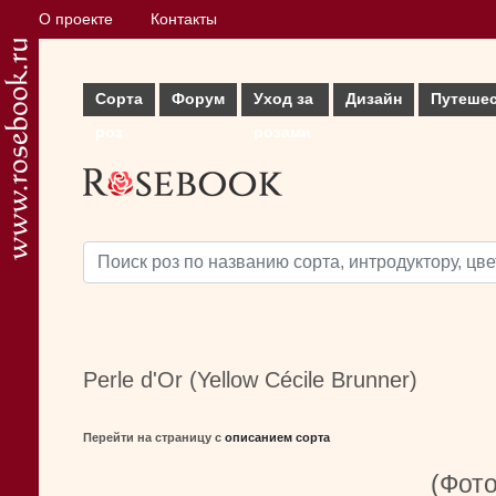
О проекте
Контакты
Сорта
Форум
Уход за
Дизайн
Путеше
роз
розами
Perle d'Or (Yellow Cécile Brunner)
Перейти на страницу с
описанием сорта
(Фото