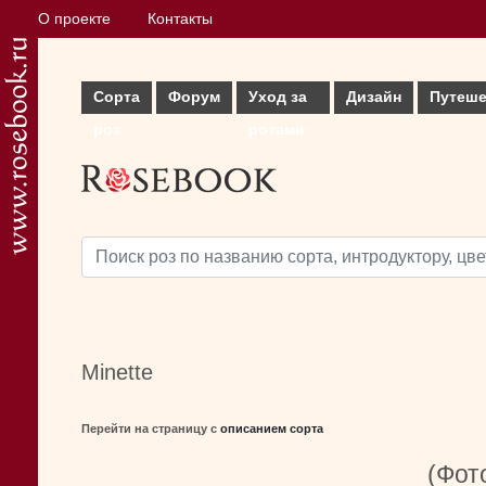
О проекте
Контакты
Сорта
Форум
Уход за
Дизайн
Путеше
роз
розами
Minette
Перейти на страницу с
описанием сорта
(Фото